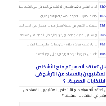
12:0
الدرك الملكي يوقف شخصين للاشتباه في التحريض على اقتحام سبتة
10:5
اجتماع المغرب.. المهمة المستحيلة لإنقاذ إنفانتينو
22:3
محروقات: الشروع في عملية تسجيل طلبات الحصول على الدعم الإضافي
20:5
بوبيستا في تحديات جديدة.. وبركان يطارد حارسا جديدا قبل مسابقة دوري الأبطال
18:3
حتى 3 غشت: قرابة 3 ملايين من مغاربة العالم دخلوا المغرب
16:4
طقـــس: حر وزخات رعدية وبرَد ورياح إلى يوم الجمعة
ل تعتقد أنه سيتم منع الأشخاص
لمشتبهين بالفساد من الترشح في
لانتخابات المقبلة.. ؟
 تعتقد أنه سيتم منع الأشخاص المشتبهين بالفساد من
رشح في الانتخابات المقبلة.. ؟