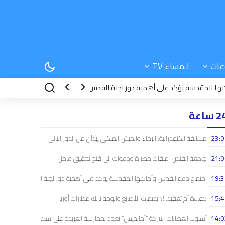
عات
المساء TV
قدسة يؤكد على أهمية دور لجنة القدس
15:42
كفاءة أم تعقيد..!؟ بصمات الأ
 ساعة
23:0
مسابقة الكنفدرالية: الرجاء والجيش الملكي يبدآن من الدور الثاني
21:0
جامعة القنص: ملفات خطيرة ودعوات إلى فتح تحقيق عاجل
19:3
اجتماع دعم القدس وأماكنها المقدسة يؤكد على أهمية دور لجنة القدس
15:4
كفاءة أم تعقيد..!؟ بصمات الأصابع والوجه تربك مطارات أوربا
14:0
أسلوب العصابات: شركة “أمانديس” تعود لممارسة العربدة على سكان الشمال..!