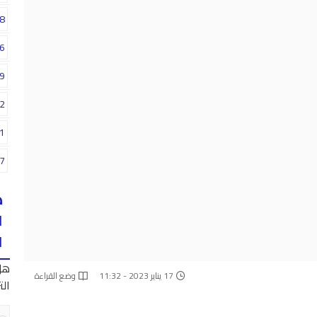
8
6
9
2
1
7
ه
ا
ا
هل
17 يناير 2023 - 11:32
وضع القراءة
الت