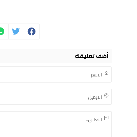
أضف تعليقك