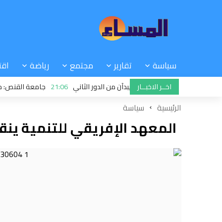
سياسة
تقارير
مجتمع
رياضة
اقت
اخــر الاخبــار
 الرجاء والجيش الملكي يبدآن من الدور الثاني
21:06
جامعة القنص: ملفات خ
ي عملية تسجيل طلبات الحصول على الدعم الإضافي
الرئيسية
سياسة
المعهد الإفريقي للتنمية ينق