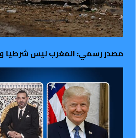
مصدر رسمي: المغرب ليس شرطيا ولا ح