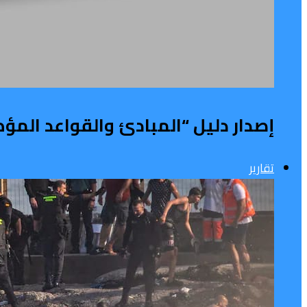
إصدار دليل “المبادئ والقواعد المؤ
تقارير