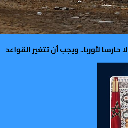
ارسا لأوربا.. ويجب أن تتغير القواعد