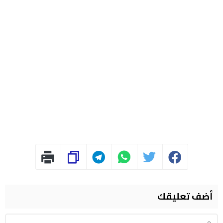
أضف تعليقك