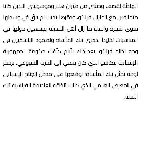
الهادئة لقصف وحشي من طيران هتلر وموسوليني اللذين كانا
متحالفين مع الجنرال فرنكو، ودمّرها بحيث لم يبقَ في وسطها
سوى شجرة واحدة ما زال أهل المدينة يجتمعون حولها في
المناسبات تخليداً لذكرى تلك المأساة ولصمود الباسكيين في
وجه نظام فرنكو. بعد ذلك بأيام كلّفت حكومة الجمهورية
الإسبانية بيكاسو الذي كان ينتمي إلى الحزب الشيوعي، برسم
لوحة تمثّل تلك المأساة؛ لوضعها على مدخل الجناح الإسباني
في المعرض العالمي الذي كانت تنظمّه العاصمة الفرنسية تلك
السنة.