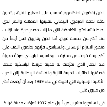
الذين يَقصُرون احتكامهم فحسب على المعايير الفنية، يرجّحون
كفّة تحفة العبقري الإيطالي لتقنيتها المذهلة واللغز الذي
يحيط بابتسامتها الغامضة التي ما زالت مصدر حيرة وتساؤلات
منذ أكثر من خمسة قرون. أما الذين يقاربون الفن أيضاً من
منظور الالتزام الإنساني والسياسي، فإنهم يخلعون اللقب على
أكبر لوحة خرجت من محترف «بيكاسو» الباريسي صرخةً مدويّةً
ضد الدمار الذي تعرّضت له مدينة غرنيكا الباسكية عندما
قصفتها الطائرات الحربية النازية والفاشية الإيطالية إبّان الحرب
الأهلية الإسبانية التي انتهت في عام 1939 بعد أن أوقعت أكثر
من مليون قتيل.
في السابع والعشرين من أبريل عام 1937 تعرّضت مدينة غرنيكا