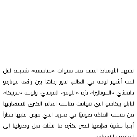
تشهد الأوساط الفنية منذ سنوات «منافسة» شديدة لنيل
لقب أشهر لوحة في العالم، تدور رحاها بين رائعة ليوناردو
دافنشي «الموناليزا» درّة «اللوفر» الفرنسي، ولوحة «غرنيكا»
لبابلو بيكاسو التي تتهافت متاحف العالم الكبرى لاستعارتها
من متحف الملكة صوفيّا في مدريد الذي فرض عليها حظراً
أبدياً خشيةَ تعرُّضها للضرر لكثرة ما تنقّلت قبل وصولها إلى
العاصمة الإسبانية.