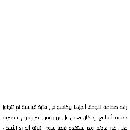
رغم ضخامة اللوحة، أنجزها بيكاسو في فترة قياسية لم تتجاوز
خمسة أسابيع، إذ كان يعمل ليل نهار ومن غير رسوم تحضيرية
على غير عادته. ولم يستخدم فيها سوى ثلاثة ألوان: الأبيض