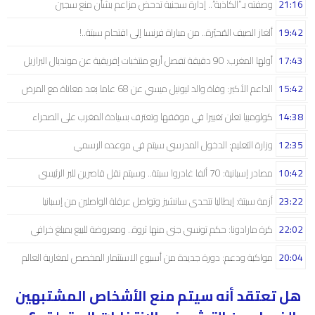
21:16
وصفته بـ”الكاذبة”.. إدارة سجنية تدحض مزاعم بشأن منع سجين
19:42
ألغاز الصيف المُحيّرة.. من مباراة فرنسا إلى اقتحام سبتة..!
17:43
أولها المغرب: 90 دقيقة تفصل أربع منتخبات إفريقية عن مونديال البرازيل
15:42
الداعم الأكبر: وفاة والد ليونيل ميسي عن 68 عاما بعد معاناة مع المرض
14:38
كولومبيا تعلن تغييرا في موقفها وتعترف بسيادة المغرب على الصحراء
12:35
وزارة التعليم: الدخول المدرسي سیتم في موعده الرسمي
10:42
مصادر إسبانية: 70 ألفا غادروا سبتة.. وسيتم نقل قاصرين للبر الرئيسي
23:22
أزمة سبتة: إيطاليا تتحدى سانشيز وتواصل عرقلة الواصلين من إسبانيا
22:02
كرة مارادونا: حكم تونسي جنى منها ثروة.. ومعروضة للبيع بمبلغ خرافي
20:04
مواكبة ودعم: دورة جديدة من أسبوع الاستثمار المخصص لمغاربة العالم
هل تعتقد أنه سيتم منع الأشخاص المشتبهين