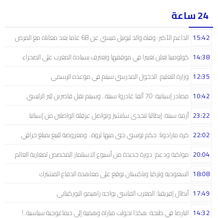
24 ساعة
15:42
الداعم الأكبر: وفاة والد ليونيل ميسي عن 68 عاما بعد معاناة مع المرض
14:38
كولومبيا تعلن تغييرا في موقفها وتعترف بسيادة المغرب على الصحراء
12:35
وزارة التعليم: الدخول المدرسي سیتم في موعده الرسمي
10:42
مصادر إسبانية: 70 ألفا غادروا سبتة.. وسيتم نقل قاصرين للبر الرئيسي
23:22
أزمة سبتة: إيطاليا تتحدى سانشيز وتواصل عرقلة الواصلين من إسبانيا
22:02
كرة مارادونا: حكم تونسي جنى منها ثروة.. ومعروضة للبيع بمبلغ خرافي
20:04
مواكبة ودعم: دورة جديدة من أسبوع الاستثمار المخصص لمغاربة العالم
18:08
السعودية وتركيا وباكستان توقع على معاهدة الدفاع المشترك
17:49
أبطال إفريقيا: المغرب الفاسي يواجه راهيمو البوركينابي
14:32
البارصا في طنجة: هكذا تحولت مباراة وهمية إلى ديماغوجية سياسية..!