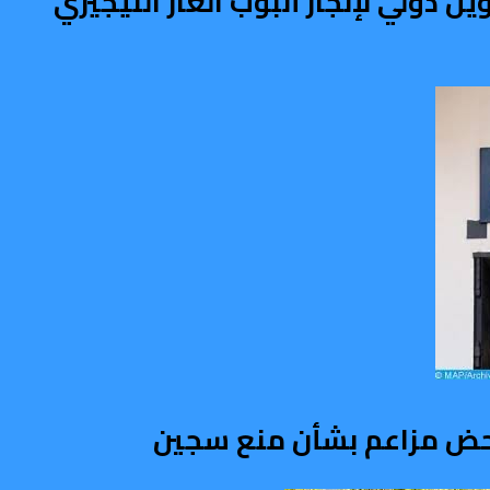
دولي لإنجاز أنبوب الغاز النيجيري
تدحض مزاعم بشأن منع سجين