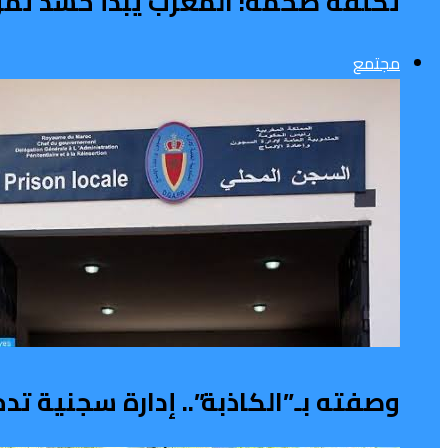
تكلفة ضخمة: المغرب يبدأ حشد تمويل 
مجتمع
وصفته بـ”الكاذبة”.. إدارة سجنية 