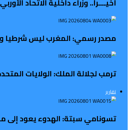
أخيـــرا.. وزراء داخلية الاتحاد الأو
مصدر رسمي: المغرب ليس شرطيا ولا ح
ترمب لجلالة الملك: الولايات المتح
تقارير
تسونامي سبتة: الهدوء يعود إلى محي