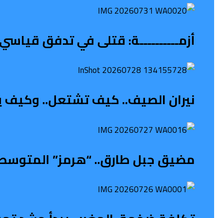
أزمــــــــــة: قتلى في تدفق قياسي 
نيران الصيف.. كيف تشتعل.. وكيف ي
مضيق جبل طارق.. “هرمز” المتوسطي 