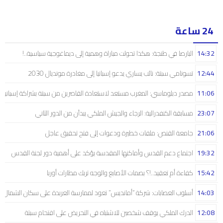
24 ساعة
14:32
البارصا في طنجة: هكذا تحولت مباراة وهمية إلى ديماغوجية سياسية..!
12:44
تسونامي سبتة: نائب يساري يدعو إسبانيا إلى مغادرة مونديال 2030
11:06
مصدر دبلوماسي: المغرب مستعد لاستعادة القاصرين من سبتة بشراكة إسبانية
23:07
مسابقة الكنفدرالية: الرجاء والجيش الملكي يبدآن من الدور الثاني
21:06
جامعة القنص: ملفات خطيرة ودعوات إلى فتح تحقيق عاجل
19:32
اجتماع دعم القدس وأماكنها المقدسة يؤكد على أهمية دور لجنة القدس
15:42
كفاءة أم تعقيد..!؟ بصمات الأصابع والوجه تربك مطارات أوربا
14:03
أسلوب العصابات: شركة “أمانديس” تعود لممارسة العربدة على سكان الشمال..!
12:08
الدرك الملكي يوقف شخصين للاشتباه في التحريض على اقتحام سبتة