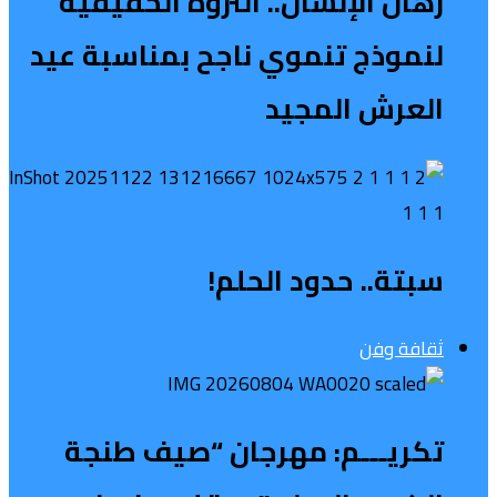
رهان الإنسان.. الثروة الحقيقية
لنموذج تنموي ناجح بمناسبة عيد
العرش المجيد
سبتة.. حدود الحلم!
ثقافة وفن
تكريـــم: مهرجان “صيف طنجة