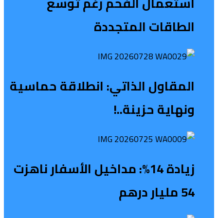
استعمال الفحم رغم توسع
الطاقات المتجددة
المقاول الذاتي: انطلاقة حماسية
ونهاية حزينة..!
زيادة 14%: مداخيل الأسفار ناهزت
54 مليار درهم