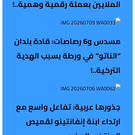
الملايين بعملة رقمية وهمية..!
مسدس و6 رصاصات: قادة بلدان
“الناتو” في ورطة بسبب الهدية
التركية..!
جذورها عربية: تفاعل واسع مع
ارتداء ابنة إنفانتينو لقميص