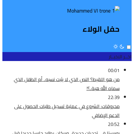
حفل الولاء
اخــر الاخبــار
00:01
من هو اللقيط؟ النص الذي لا يثبت نسبه.. أم الطفل الذي
سماه الله هبة..؟!
22:39
محروقات: الشروع في عملية تسجيل طلبات الحصول على
الدعم الإضافي
20:52
بوبيستا في تحديات جديدة.. وبركان يطارد حارسا جديدا قبل