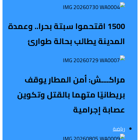
1500 اقتحموا سبتة بحرا.. وعمدة
المدينة يطالب بحالة طوارئ
مراكـــش: أمن المطار يوقف
بريطانيّا متهما بالقتل وتكوين
عصابة إجرامية
رياضة