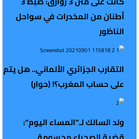
كانت على متن 3 زوارق: ضبط 3
أطنان من المخدرات في سواحل
الناظور
التقارب الجزائري الألماني.. هل يتم
على حساب المغرب؟! (حوار)
ولد السالك لـ”المساء اليوم”:
قضية الصحراء محسومة