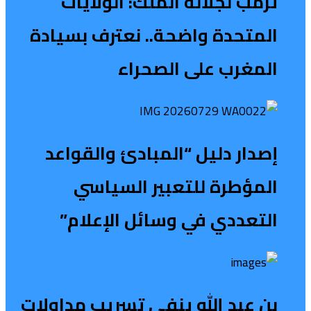
ترمب لجلالة الملك: الولايات
المتحدة واضحة.. نعترف بسيادة
المغرب على الصحراء
إصدار دليل “المبادئ والقواعد
المؤطرة للتعبير السياسي
التعددي في وسائل الإعلام”
بن عبد الله ينفي تسريب مداولات