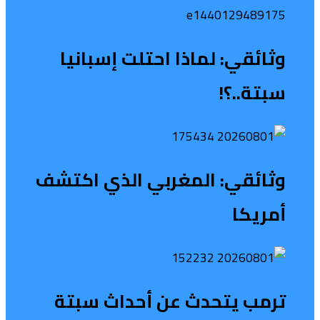
وثائقي: لماذا احتلت إسبانيا
سبتة..؟!
وثائقي: المغربي الذي اكتشف
أمريكا
ترمب يتحدث عن أحداث سبتة