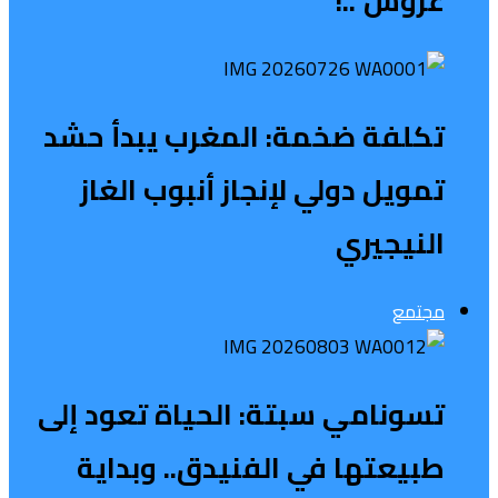
عروش”..!
تكلفة ضخمة: المغرب يبدأ حشد
تمويل دولي لإنجاز أنبوب الغاز
النيجيري
مجتمع
تسونامي سبتة: الحياة تعود إلى
طبيعتها في الفنيدق.. وبداية