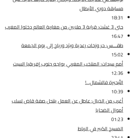
مسابقة دوري الأبطال
18:31
حتى 3 غشت: قرابة 3 ملايين من مغاربة العالم دخلوا المغرب
16:47
طقـــس: حر وزخات رعدية وبرَد ورياح إلى يوم الجمعة
15:02
أمم سيدات: المنتخب المغربي يواجه جنوب إفريقيا السبت
12:36
التّبحيرة فالشمال…!
10:39
أغرب من الخيال: عاطل عن العمل ينتحل صفة قاض لسلب
أموال الضحايا
01:23
المسبح الكبير في الرباط
23:41