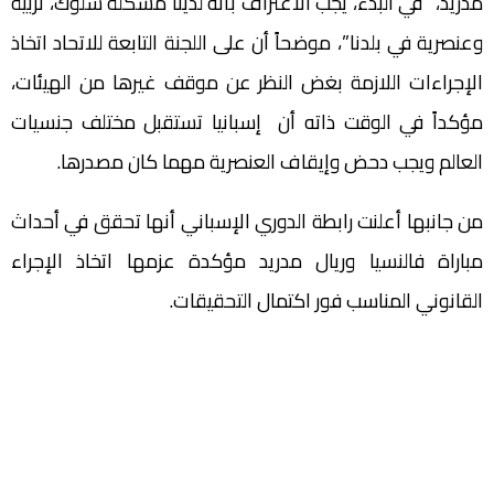
مدريد، “في البدء، يجب الاعتراف بأنه لدينا مشكلة سلوك، تربية
وعنصرية في بلدنا”، موضحاً أن على اللجنة التابعة للاتحاد اتخاذ
الإجراءات اللازمة بغض النظر عن موقف غيرها من الهيئات،
مؤكداً في الوقت ذاته أن إسبانيا تستقبل مختلف جنسيات
العالم ويجب دحض وإيقاف العنصرية مهما كان مصدرها.
من جانبها أعلنت رابطة الدوري الإسباني أنها تحقق في أحداث
مباراة فالنسيا وريال مدريد مؤكدة عزمها اتخاذ الإجراء
القانوني المناسب فور اكتمال التحقيقات.