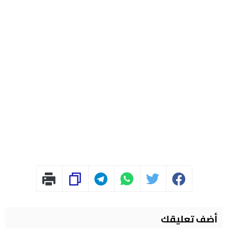
أضف تعليقك