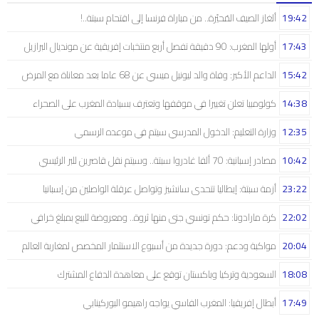
19:42
ألغاز الصيف المُحيّرة.. من مباراة فرنسا إلى اقتحام سبتة..!
17:43
أولها المغرب: 90 دقيقة تفصل أربع منتخبات إفريقية عن مونديال البرازيل
15:42
الداعم الأكبر: وفاة والد ليونيل ميسي عن 68 عاما بعد معاناة مع المرض
14:38
كولومبيا تعلن تغييرا في موقفها وتعترف بسيادة المغرب على الصحراء
12:35
وزارة التعليم: الدخول المدرسي سیتم في موعده الرسمي
10:42
مصادر إسبانية: 70 ألفا غادروا سبتة.. وسيتم نقل قاصرين للبر الرئيسي
23:22
أزمة سبتة: إيطاليا تتحدى سانشيز وتواصل عرقلة الواصلين من إسبانيا
22:02
كرة مارادونا: حكم تونسي جنى منها ثروة.. ومعروضة للبيع بمبلغ خرافي
20:04
مواكبة ودعم: دورة جديدة من أسبوع الاستثمار المخصص لمغاربة العالم
18:08
السعودية وتركيا وباكستان توقع على معاهدة الدفاع المشترك
17:49
أبطال إفريقيا: المغرب الفاسي يواجه راهيمو البوركينابي