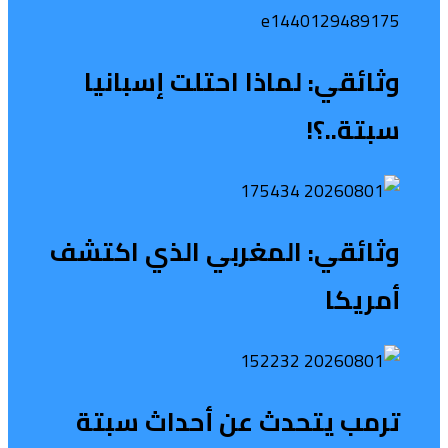
وثائقي: لماذا احتلت إسبانيا
سبتة..؟!
وثائقي: المغربي الذي اكتشف
أمريكا
ترمب يتحدث عن أحداث سبتة