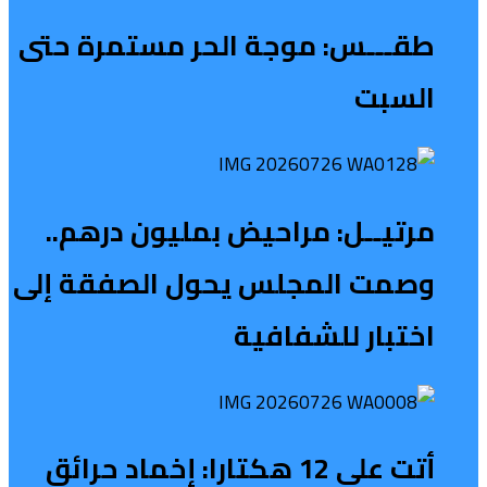
طقـــس: موجة الحر مستمرة حتى
السبت
مرتيــل: مراحيض بمليون درهم..
وصمت المجلس يحول الصفقة إلى
اختبار للشفافية
أتت على 12 هكتارا: إخماد حرائق