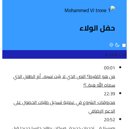
حفل الولاء
اخــر الاخبــار
00:01
من هو اللقيط؟ النص الذي لا يثبت نسبه.. أم الطفل الذي
سماه الله هبة..؟!
22:39
محروقات: الشروع في عملية تسجيل طلبات الحصول على
الدعم الإضافي
20:52
بوبيستا في تحديات جديدة.. وبركان يطارد حارسا جديدا قبل