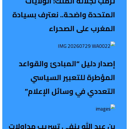
ترمب لجلالة الملك: الولايات
المتحدة واضحة.. نعترف بسيادة
المغرب على الصحراء
إصدار دليل “المبادئ والقواعد
المؤطرة للتعبير السياسي
التعددي في وسائل الإعلام”
بن عبد الله ينفي تسريب مداولات