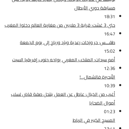
مسابقة دوري الأبطال
18:31
حتى 3 غشت: قرابة 3 ملايين من مغاربة العالم دخلوا المغرب
16:47
طقـــس: حر وزخات رعدية وبرَد ورياح إلى يوم الجمعة
15:02
أمم سيدات: المنتخب المغربي يواجه جنوب إفريقيا السبت
12:36
التّبحيرة فالشمال…!
10:39
أغرب من الخيال: عاطل عن العمل ينتحل صفة قاض لسلب
أموال الضحايا
01:23
المسبح الكبير في الرباط
23:41