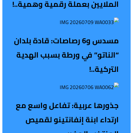
الملايين بعملة رقمية وهمية..!
مسدس و6 رصاصات: قادة بلدان
“الناتو” في ورطة بسبب الهدية
التركية..!
جذورها عربية: تفاعل واسع مع
ارتداء ابنة إنفانتينو لقميص