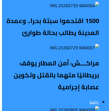
1500 اقتحموا سبتة بحرا.. وعمدة
المدينة يطالب بحالة طوارئ
مراكـــش: أمن المطار يوقف
بريطانيّا متهما بالقتل وتكوين
عصابة إجرامية
رياضة