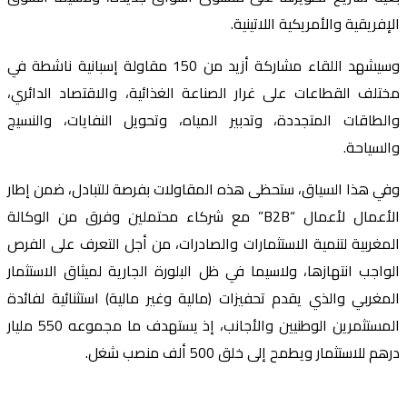
الإفريقية والأمريكية اللاتينية.
وسيشهد اللقاء مشاركة أزيد من 150 مقاولة إسبانية ناشطة في
مختلف القطاعات على غرار الصناعة الغذائية، والاقتصاد الدائري،
والطاقات المتجددة، وتدبير المياه، وتحويل النفايات، والنسيج
والسياحة.
وفي هذا السياق، ستحظى هذه المقاولات بفرصة للتبادل، ضمن إطار
الأعمال لأعمال “B2B” مع شركاء محتملين وفرق من الوكالة
المغربية لتنمية الاستثمارات والصادرات، من أجل التعرف على الفرص
الواجب انتهازها، ولاسيما في ظل البلورة الجارية لميثاق الاستثمار
المغربي والذي يقدم تحفيزات (مالية وغير مالية) استثنائية لفائدة
المستثمرين الوطنيين والأجانب، إذ يستهدف ما مجموعه 550 مليار
درهم للاستثمار ويطمح إلى خلق 500 ألف منصب شغل.