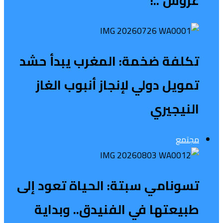
عروش”..!
تكلفة ضخمة: المغرب يبدأ حشد
تمويل دولي لإنجاز أنبوب الغاز
النيجيري
مجتمع
تسونامي سبتة: الحياة تعود إلى
طبيعتها في الفنيدق.. وبداية