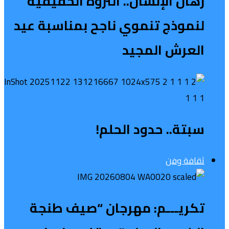
رهان الإنسان.. الثروة الحقيقية
لنموذج تنموي ناجح بمناسبة عيد
العرش المجيد
سبتة.. حدود الحلم!
ثقافة وفن
تكريـــم: مهرجان “صيف طنجة