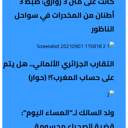
كانت على متن 3 زوارق: ضبط 3
أطنان من المخدرات في سواحل
الناظور
التقارب الجزائري الألماني.. هل يتم
على حساب المغرب؟! (حوار)
ولد السالك لـ”المساء اليوم”:
قضية الصحراء محسومة