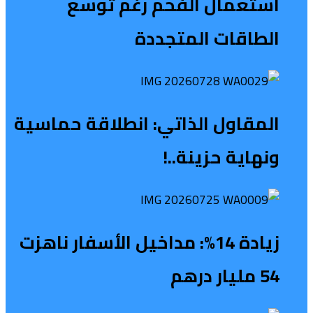
استعمال الفحم رغم توسع
الطاقات المتجددة
المقاول الذاتي: انطلاقة حماسية
ونهاية حزينة..!
زيادة 14%: مداخيل الأسفار ناهزت
54 مليار درهم