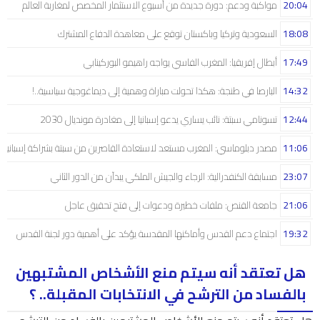
20:04
مواكبة ودعم: دورة جديدة من أسبوع الاستثمار المخصص لمغاربة العالم
18:08
السعودية وتركيا وباكستان توقع على معاهدة الدفاع المشترك
17:49
أبطال إفريقيا: المغرب الفاسي يواجه راهيمو البوركينابي
14:32
البارصا في طنجة: هكذا تحولت مباراة وهمية إلى ديماغوجية سياسية..!
12:44
تسونامي سبتة: نائب يساري يدعو إسبانيا إلى مغادرة مونديال 2030
11:06
مصدر دبلوماسي: المغرب مستعد لاستعادة القاصرين من سبتة بشراكة إسبانية
23:07
مسابقة الكنفدرالية: الرجاء والجيش الملكي يبدآن من الدور الثاني
21:06
جامعة القنص: ملفات خطيرة ودعوات إلى فتح تحقيق عاجل
19:32
اجتماع دعم القدس وأماكنها المقدسة يؤكد على أهمية دور لجنة القدس
هل تعتقد أنه سيتم منع الأشخاص المشتبهين
بالفساد من الترشح في الانتخابات المقبلة.. ؟