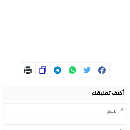
أضف تعليقك