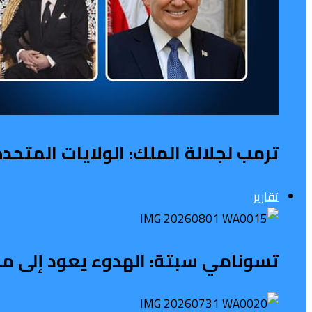
ترمب لجلالة الملك: الولايات المتح
تقارير
تسونامي سبتة: الهدوء يعود إلى محي