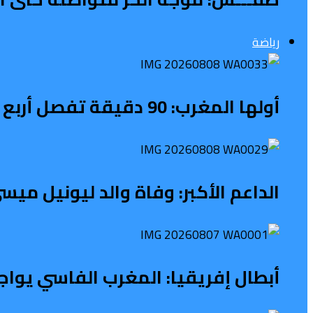
رياضة
أولها المغرب: 90 دقيقة تفصل أربع منتخبات إفريقية عن مونديال البرازيل
الداعم الأكبر: وفاة والد ليونيل ميسي عن 68 عاما بعد معاناة
أبطال إفريقيا: المغرب الفاسي يواج