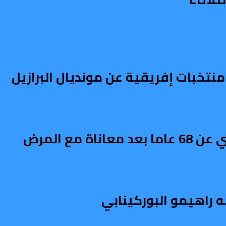
 مع المرض
ه راهيمو البوركينابي