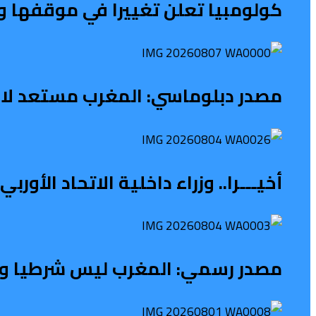
كولومبيا تعلن تغييرا في موقفها و
مصدر دبلوماسي: المغرب مستعد لاس
أخيـــرا.. وزراء داخلية الاتحاد الأو
مصدر رسمي: المغرب ليس شرطيا ولا ح