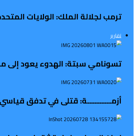
ترمب لجلالة الملك: الولايات المتح
تقارير
تسونامي سبتة: الهدوء يعود إلى محي
أزمــــــــــة: قتلى في تدفق قياسي 