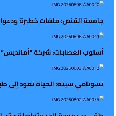
جامعة القنص: ملفات خطيرة ودعوات
أسلوب العصابات: شركة “أمانديس” ت
تسونامي سبتة: الحياة تعود إلى طب
طقـــس: موجة الحر متواصلة حتى الث