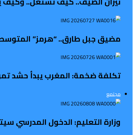
نيران الصيف.. كيف تشتعل.. وكيف ي
مضيق جبل طارق.. “هرمز” المتوسطي 
تكلفة ضخمة: المغرب يبدأ حشد تمويل 
مجتمع
وزارة التعليم: الدخول المدرسي سی