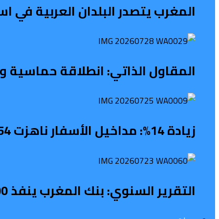
المغرب يتصدر البلدان العربية في 
المقاول الذاتي: انطلاقة حماسية ونه
زيادة 14%: مداخيل الأسفار ناهزت 54 مليار درهم
التقرير السنوي: بنك المغرب ينفذ 1100 نشاط لتعزيز الثقافة المالية خلال 2025